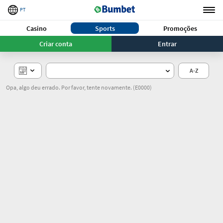
PT
Casino
Sports
Promoções
Criar conta
Entrar
A-Z
Opa, algo deu errado. Por favor, tente novamente.
(E0000)