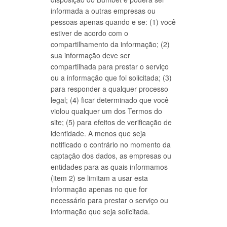
informada a outras empresas ou
pessoas apenas quando e se: (1) você
estiver de acordo com o
compartilhamento da informação; (2)
sua informação deve ser
compartilhada para prestar o serviço
ou a informação que foi solicitada; (3)
para responder a qualquer processo
legal; (4) ficar determinado que você
violou qualquer um dos Termos do
site; (5) para efeitos de verificação de
identidade. A menos que seja
notificado o contrário no momento da
captação dos dados, as empresas ou
entidades para as quais informamos
(item 2) se limitam a usar esta
informação apenas no que for
necessário para prestar o serviço ou
informação que seja solicitada.