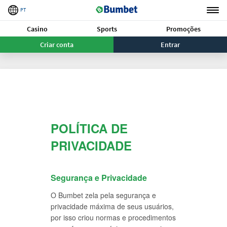
PT
Casino
Sports
Promoções
Criar conta
Entrar
POLÍTICA DE
PRIVACIDADE
Segurança e Privacidade
O Bumbet zela pela segurança e
privacidade máxima de seus usuários,
por isso criou normas e procedimentos