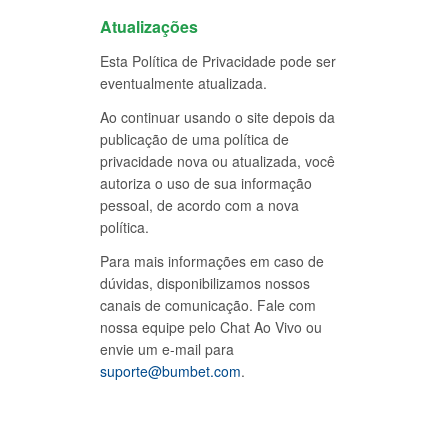
Atualizações
Esta Política de Privacidade pode ser
eventualmente atualizada.
Ao continuar usando o site depois da
publicação de uma política de
privacidade nova ou atualizada, você
autoriza o uso de sua informação
pessoal, de acordo com a nova
política.
Para mais informações em caso de
dúvidas, disponibilizamos nossos
canais de comunicação. Fale com
nossa equipe pelo Chat Ao Vivo ou
envie um e-mail para
suporte@bumbet.com
.