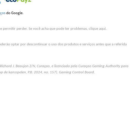
iços
do Google.
e permitir perder. Se você acha que pode ter problemas,
clique aqui
.
poderão optar por descontinuar o uso dos produtos e serviços antes que a referida
ichard J. Beaujon Z/N, Curaçao, e licenciada pela Curaçao Gaming Authority para
 de kansspelen, P.B. 2024, no. 157). Gaming Control Board.