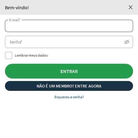
PT
Bem-vindo!
Casino
Sports
Promoções
E-mail*
Criar conta
Entrar
Senha*
Lembrar meus dados
ENTRAR
NÃO É UM MEMBRO? ENTRE AGORA
Tem um bônus de R$1200 te esperando
Esqueceu a senha?
CADASTRE-SE JÁ
Bumbet Cassino e Apostas esportivas