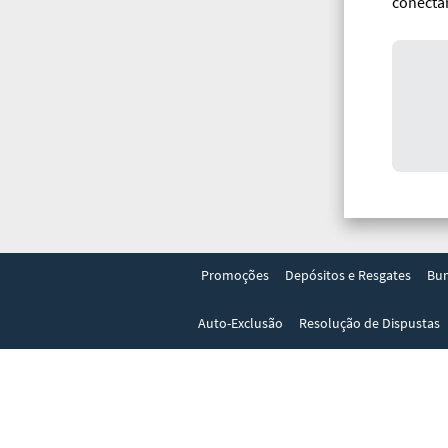
conectar
Promoções
Depósitos e Resgates
Bu
Auto-Exclusão
Resolução de Dispustas