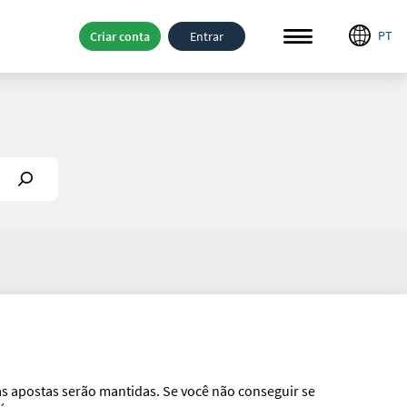
PT
Criar conta
Entrar
as apostas serão mantidas. Se você não conseguir se