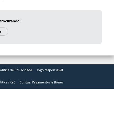
á.
 procurando?
o
olítica de Privacidade
Jogo responsável
líticas KYC
Contas, Pagamentos e Bônus