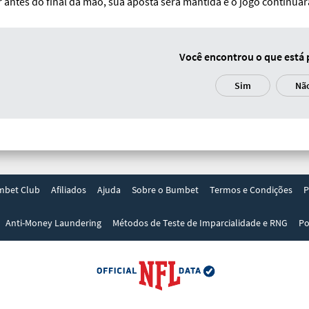
 antes do final da mão, sua aposta será mantida e o jogo continuar
Você encontrou o que está
Sim
Nã
mbet Club
Afiliados
Ajuda
Sobre o Bumbet
Termos e Condições
P
Anti-Money Laundering
Métodos de Teste de Imparcialidade e RNG
Po