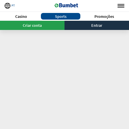
PT
Casino
Sports
Promoções
Criar conta
Entrar