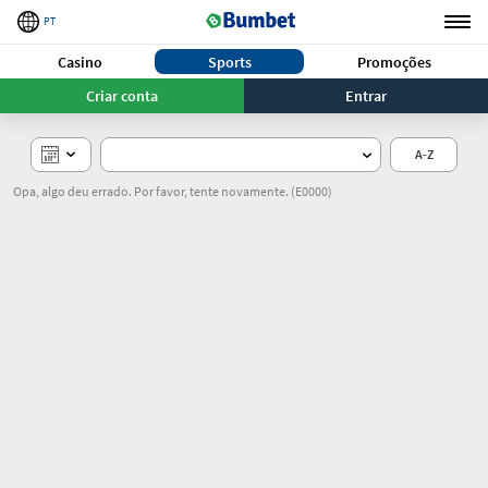
PT
Casino
Sports
Promoções
Criar conta
Entrar
A-Z
Opa, algo deu errado. Por favor, tente novamente.
(E0000)