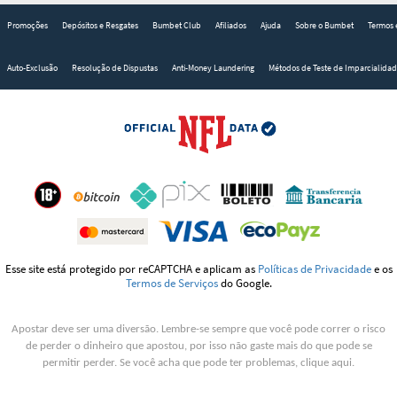
Promoções
Depósitos e Resgates
Bumbet Club
Afiliados
Ajuda
Sobre o Bumbet
Termos 
Auto-Exclusão
Resolução de Dispustas
Anti-Money Laundering
Métodos de Teste de Imparcialida
Esse site está protegido por reCAPTCHA e aplicam as
Políticas de Privacidade
e os
Termos de Serviços
do Google.
Apostar deve ser uma diversão. Lembre-se sempre que você pode correr o risco
de perder o dinheiro que apostou, por isso não gaste mais do que pode se
permitir perder. Se você acha que pode ter problemas,
clique aqui
.