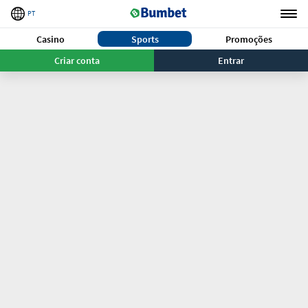
PT
Casino
Sports
Promoções
Criar conta
Entrar