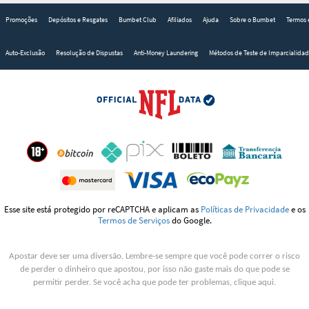
Promoções
Depósitos e Resgates
Bumbet Club
Afiliados
Ajuda
Sobre o Bumbet
Termos 
Auto-Exclusão
Resolução de Dispustas
Anti-Money Laundering
Métodos de Teste de Imparcialida
Esse site está protegido por reCAPTCHA e aplicam as
Políticas de Privacidade
e os
Termos de Serviços
do Google.
Apostar deve ser uma diversão. Lembre-se sempre que você pode correr o risco
de perder o dinheiro que apostou, por isso não gaste mais do que pode se
permitir perder. Se você acha que pode ter problemas,
clique aqui
.