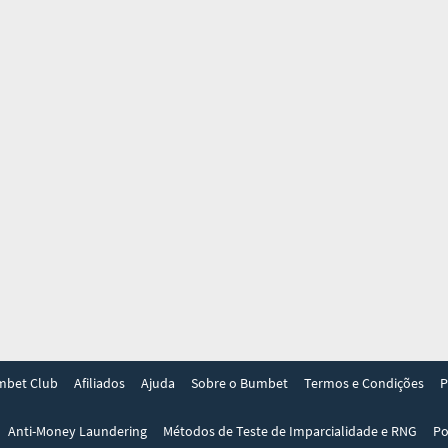
mbet Club
Afiliados
Ajuda
Sobre o Bumbet
Termos e Condições
P
Anti-Money Laundering
Métodos de Teste de Imparcialidade e RNG
Po