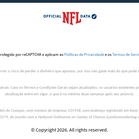
 protegido por reCAPTCHA e aplicam as
Políticas de Privacidade
e os
Termos de Serv
er o risco de perder o dinheiro que apostou, por isso não gaste mais do que pode s
erais
. Caso os Termos e Condições Gerais sejam atualizados, os usuários existentes 
atualização entre em vigor, o que é no mínimo duas semanas após seu anúncio.
leis de Curaçao, com número de empresa 135958, com endereço registrado em Kaya R
0579, de acordo com a National Ordinance on Games of Chance (Landsverordening op
© Copyright 2026. All rights reserved.