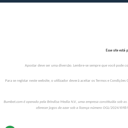
Esse site está
Apostar deve ser uma diversão. Lembre-se sempre que você pode corr
Para se registar neste website, o utilizador deverá aceitar os
Termos e Condições G
Bumbet.com é operado pela Brindisa Media N.V., uma empresa constituída sob as 
oferecer jogos de azar sob a licença número OGL/2024/698/