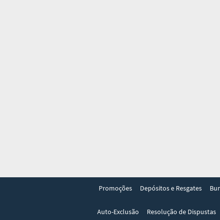
Promoções
Depósitos e Resgates
Bu
Auto-Exclusão
Resolução de Dispustas