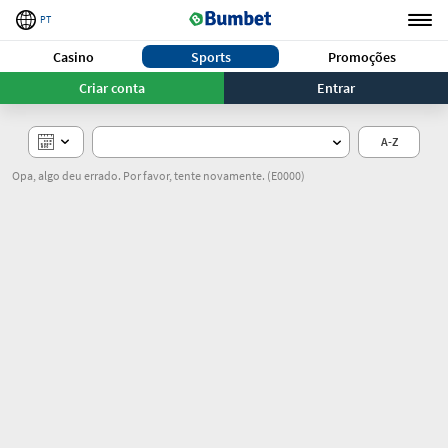
PT
Casino
Sports
Promoções
Criar conta
Entrar
A-Z
Opa, algo deu errado. Por favor, tente novamente.
(E0000)