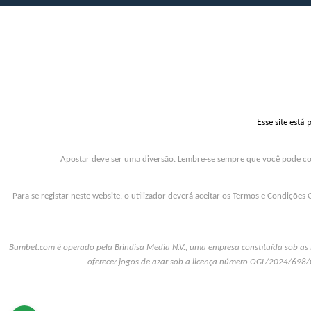
Esse site está
Apostar deve ser uma diversão. Lembre-se sempre que você pode corr
Para se registar neste website, o utilizador deverá aceitar os
Termos e Condições G
Bumbet.com é operado pela Brindisa Media N.V., uma empresa constituída sob as 
oferecer jogos de azar sob a licença número OGL/2024/698/