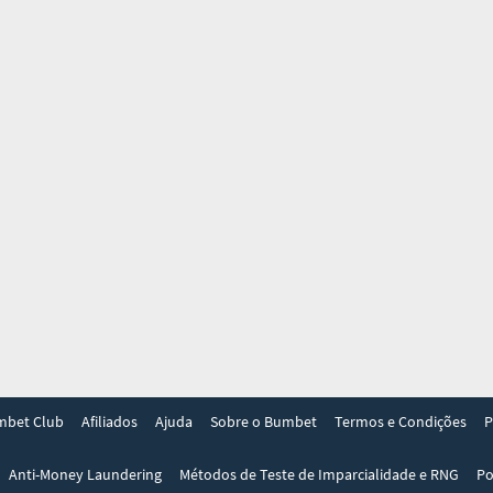
mbet Club
Afiliados
Ajuda
Sobre o Bumbet
Termos e Condições
P
Anti-Money Laundering
Métodos de Teste de Imparcialidade e RNG
Po