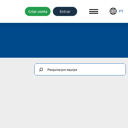
PT
Criar conta
Entrar