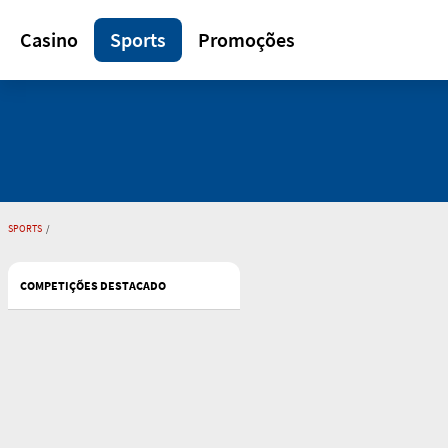
Casino
Sports
Promoções
SPORTS
COMPETIÇÕES DESTACADO