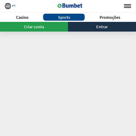
PT
Casino
Sports
Promoções
Criar conta
Entrar