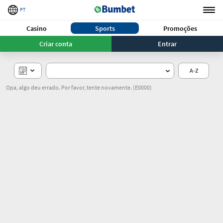
PT
Casino
Sports
Promoções
Criar conta
Entrar
A-Z
Opa, algo deu errado. Por favor, tente novamente.
(E0000)