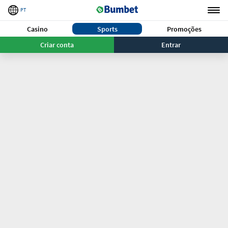
PT
Casino
Sports
Promoções
Criar conta
Entrar