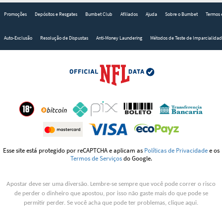
Promoções
Depósitos e Resgates
Bumbet Club
Afiliados
Ajuda
Sobre o Bumbet
Termos 
Auto-Exclusão
Resolução de Dispustas
Anti-Money Laundering
Métodos de Teste de Imparcialida
Esse site está protegido por reCAPTCHA e aplicam as
Políticas de Privacidade
e os
Termos de Serviços
do Google.
Apostar deve ser uma diversão. Lembre-se sempre que você pode correr o risco
de perder o dinheiro que apostou, por isso não gaste mais do que pode se
permitir perder. Se você acha que pode ter problemas,
clique aqui
.