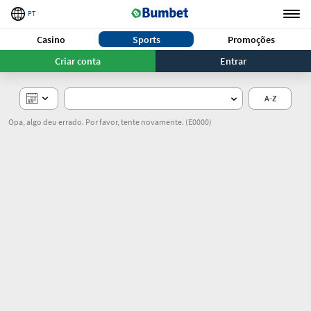
PT
Casino
Sports
Promoções
Criar conta
Entrar
A-Z
Opa, algo deu errado. Por favor, tente novamente.
(E0000)