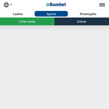
PT
Casino
Sports
Promoções
Criar conta
Entrar