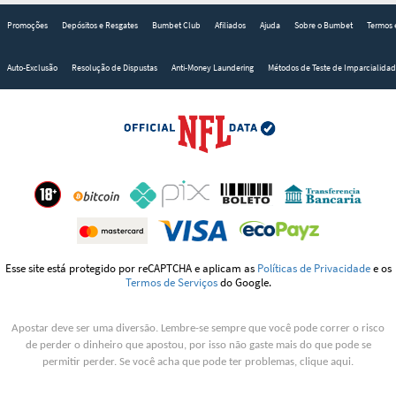
Promoções
Depósitos e Resgates
Bumbet Club
Afiliados
Ajuda
Sobre o Bumbet
Termos 
Auto-Exclusão
Resolução de Dispustas
Anti-Money Laundering
Métodos de Teste de Imparcialida
Esse site está protegido por reCAPTCHA e aplicam as
Políticas de Privacidade
e os
Termos de Serviços
do Google.
Apostar deve ser uma diversão. Lembre-se sempre que você pode correr o risco
de perder o dinheiro que apostou, por isso não gaste mais do que pode se
permitir perder. Se você acha que pode ter problemas,
clique aqui
.