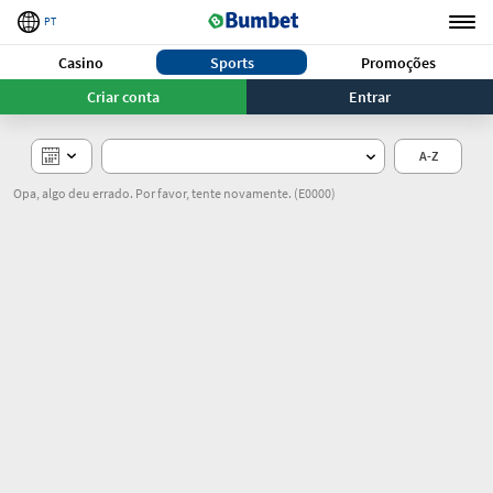
PT
Casino
Sports
Promoções
Criar conta
Entrar
A-Z
Opa, algo deu errado. Por favor, tente novamente.
(E0000)