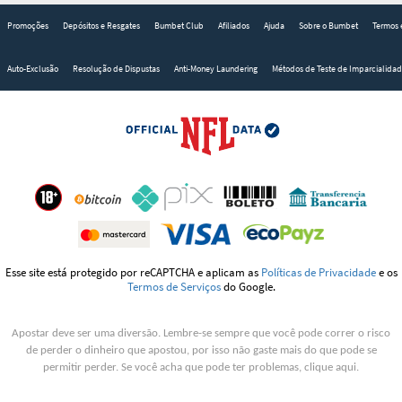
Promoções
Depósitos e Resgates
Bumbet Club
Afiliados
Ajuda
Sobre o Bumbet
Termos 
Auto-Exclusão
Resolução de Dispustas
Anti-Money Laundering
Métodos de Teste de Imparcialida
Esse site está protegido por reCAPTCHA e aplicam as
Políticas de Privacidade
e os
Termos de Serviços
do Google.
Apostar deve ser uma diversão. Lembre-se sempre que você pode correr o risco
de perder o dinheiro que apostou, por isso não gaste mais do que pode se
permitir perder. Se você acha que pode ter problemas,
clique aqui
.