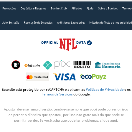
Promoções
Depósitos e Resgates
Bumbet Club
Afiliados
Ajuda
Sobre o Bumbet
Termos 
Auto-Exclusão
Resolução de Dispustas
Anti-Money Laundering
Métodos de Teste de Imparcialida
Esse site está protegido por reCAPTCHA e aplicam as
Políticas de Privacidade
e os
Termos de Serviços
do Google.
Apostar deve ser uma diversão. Lembre-se sempre que você pode correr o risco
de perder o dinheiro que apostou, por isso não gaste mais do que pode se
permitir perder. Se você acha que pode ter problemas,
clique aqui
.