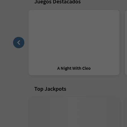
Juegos Destacados
A Night With Cleo
Top Jackpots