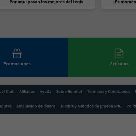
Por aquí pasan los mejores del tenis
¡Es moment
Promociones
Artículos
et Club
Afiliados
Ayuda
Sobre Bumbet
Términos y Condiciones
sputas
Anti lavado de dinero
Justicia y Métodos de prueba RNG
Polít