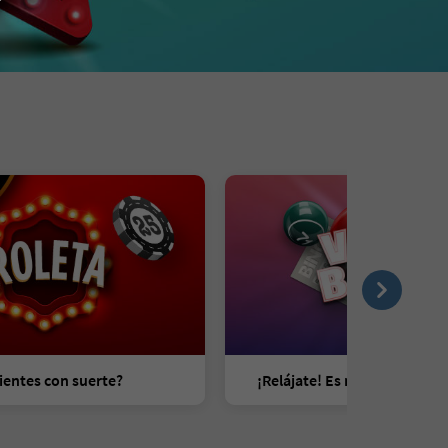
sientes con suerte?
¡Relájate! Es momento de j