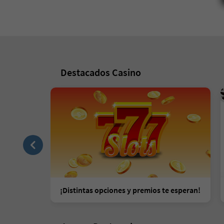
Bumbet
Destacados Casino
¡Distintas opciones y premios te esperan!