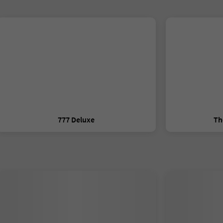
777 Deluxe
Th