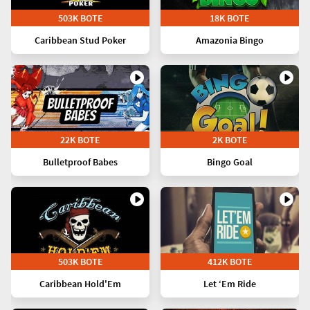
503K BOTE
18K BOTE
Caribbean Stud Poker
Amazonia Bingo
22K BOTE
2K BOTE
Bulletproof Babes
Bingo Goal
503K BOTE
412K BOTE
Caribbean Hold'Em
Let ‘Em Ride