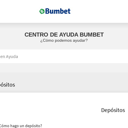
CENTRO DE AYUDA BUMBET
¿Cómo podemos ayudar?
ósitos
Depósitos
Cómo hago un depósito?