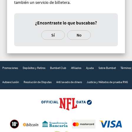
también un servicio de billetera.
¿Encontraste lo que buscabas?
Sí
No
Promociones
Depósitos y Retiros
Bumbet Club
Afiliados
Ayuda
Sobre Bumbet
Términos 
Autoexclusión
Resolución de Disputas
Anti lavado de dinero
Justicia y Métodos de prueba RNG