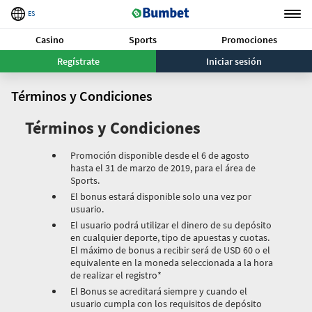
ES
Casino
Sports
Promociones
Regístrate
Iniciar sesión
Términos y Condiciones
Términos y Condiciones
Promoción disponible desde el 6 de agosto
hasta el 31 de marzo de 2019, para el área de
Sports.
El bonus estará disponible solo una vez por
usuario.
El usuario podrá utilizar el dinero de su depósito
en cualquier deporte, tipo de apuestas y cuotas.
El máximo de bonus a recibir será de USD 60 o el
equivalente en la moneda seleccionada a la hora
de realizar el registro*
El Bonus se acreditará siempre y cuando el
usuario cumpla con los requisitos de depósito