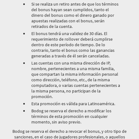
Si se realiza un retiro antes de que los términos
del bonus hayan sean cumplidos, tanto el
dinero del bonus como el dinero ganado por
apuestas realizadas con el bonus, serán
retirados de la cuenta.
El bonus tendrá una validez de 30 días. El
requerimiento de rollover deberá cumplirse
dentro de este período de tiempo. De lo
contrario, tanto el bonus como las ganancias
generadas a través de él serán canceladas.
Las cuentas con una misma dirección de IP,
nombre, pertenecientes a una misma familia,
que compartan la misma información personal
como dirección, teléfono, etc., de la misma
computadora, o varias cuentas pertenecientes a
la misma persona, no participan de la
promoción.
Esta promoción es válida para Latinoamérica.
Bodog se reserva el derecho a modificar los
términos de esta promoción en cualquier
momento, sin aviso previo.
Bodog se reserva el derecho a revocar el bonus, y otro tipo de
sanciones, en el caso de jugadores profesionales, o aquellos