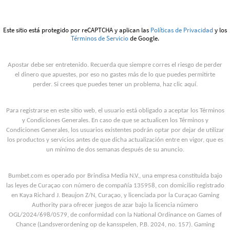
Este sitio está protegido por reCAPTCHA y aplican las
Políticas de Privacidad
y los
Términos de Servicio
de Google.
Apostar debe ser entretenido. Recuerda que siempre corres el riesgo de perder
el dinero que apuestes, por eso no gastes más de lo que puedes permitirte
perder. Si crees que puedes tener un problema,
haz clic aquí
.
Para registrarse en este sitio web, el usuario está obligado a aceptar los
Términos
y Condiciones Generales
. En caso de que se actualicen los Términos y
Condiciones Generales, los usuarios existentes podrán optar por dejar de utilizar
los productos y servicios antes de que dicha actualización entre en vigor, que es
un mínimo de dos semanas después de su anuncio.
Bumbet.com es operado por Brindisa Media N.V., una empresa constituida bajo
las leyes de Curaçao con número de compañía 135958, con domicilio registrado
en Kaya Richard J. Beaujon Z/N, Curaçao, y licenciada por la Curaçao Gaming
Authority para ofrecer juegos de azar bajo la licencia número
OGL/2024/698/0579, de conformidad con la National Ordinance on Games of
Chance (Landsverordening op de kansspelen, P.B. 2024, no. 157). Gaming