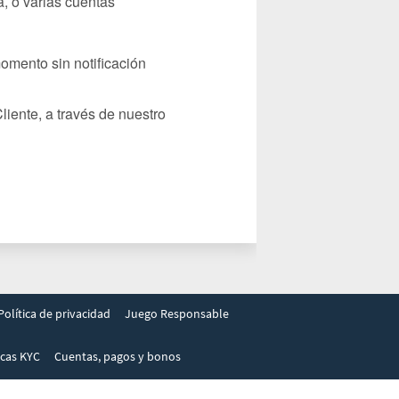
, o varias cuentas
omento sin notificación
liente, a través de nuestro
Política de privacidad
Juego Responsable
icas KYC
Cuentas, pagos y bonos