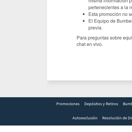
misma información pe
pertenecientes a la 
Esta promoción no s
El Equipo de Bumbet 
previa.
Para preguntas sobre equiv
chat en vivo.
Promociones
Depósitos y Retiros
Bumb
Autoexclusión
Resolución de Di