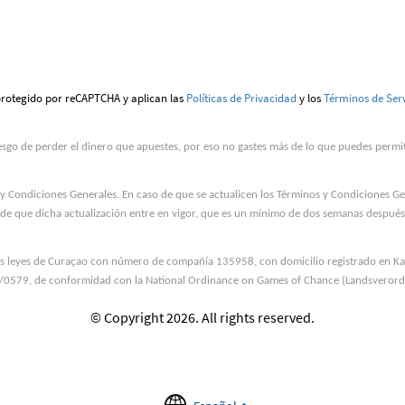
 protegido por reCAPTCHA y aplican las
Políticas de Privacidad
y los
Términos de Serv
esgo de perder el dinero que apuestes, por eso no gastes más de lo que puedes permi
y Condiciones Generales
. En caso de que se actualicen los Términos y Condiciones Gen
s de que dicha actualización entre en vigor, que es un mínimo de dos semanas después
s leyes de Curaçao con número de compañía 135958, con domicilio registrado en Kay
/0579, de conformidad con la National Ordinance on Games of Chance (Landsverorde
© Copyright 2026. All rights reserved.