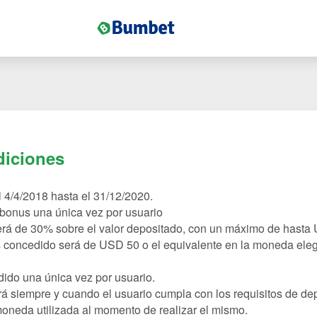
diciones
 4/4/2018 hasta el 31/12/2020.
 bonus una única vez por usuario
erá de 30% sobre el valor depositado, con un máximo de hasta
 concedido será de USD 50 o el equivalente en la moneda eleg
ido una única vez por usuario.
rá siempre y cuando el usuario cumpla con los requisitos de depó
moneda utilizada al momento de realizar el mismo.