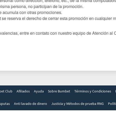
rsonal como dirección, teléfono, etc., de la misma computadora
misma persona, no participan de la promoción.
e acumula con otras promociones.
se reserva el derecho de cerrar esta promoción en cualquier m
alencias, entre en contato con nuestro equipo de Atención al C
et Club
Afiliados
Ayuda
Sobre Bumbet
Términos y Condiciones
sputas
Anti lavado de dinero
Justicia y Métodos de prueba RNG
Polít