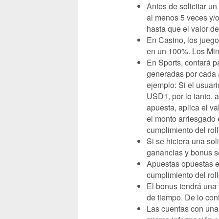
Antes de solicitar un 
al menos 5 veces y/
hasta que el valor d
En Casino, los juego
en un 100%. Los Mini
En Sports, contará p
generadas por cada a
ejemplo: Si el usua
USD1, por lo tanto, a
apuesta, aplica el v
el monto arriesgado 
cumplimiento del rol
Si se hiciera una sol
ganancias y bonus se
Apuestas opuestas e
cumplimiento del roll
El bonus tendrá una 
de tiempo. De lo con
Las cuentas con una 