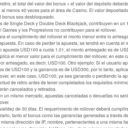
retiro, el total del valor del bonus + el valor del depósito deber
o al menos 40 veces para el área de Casino. El valor deposit
el bonus sea desbloqueado.
s de Single Deck y Double Deck Blackjack, contribuyen en un 1
 Games y los Progresivos no contribuyen para el rollover.
ara el cumplimiento del rollover el monto menor entre lo arries
puesta. En caso de perder la apuesta, se tendrá en cuenta el 
rio apuesta USD100 a cuota 1.01, el monto arriesgado es de US
plica el menor valor para el cumplimiento del rollover, en este 
alor arriesgado, es decir, USD100. Otro ejemplo: Si el usuario 
es de USD100 y la ganancia es de USD300, por lo tanto, aplica 
lover, en este caso, USD100, ya sea ganando o perdiendo la ap
icitud de retiro antes de tener completados los requisitos mínimo
rán cancelados y retirados.
n un mismo mercado, apuestas canceladas o devueltas no serán
over.
validez de 30 días. El requerimiento de rollover deberá cumplir
trario, tanto el bonus como las ganancias generadas a través d
misma dirección de IP, nombre, pertenecientes a una misma fa