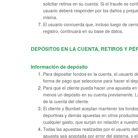
solicitar retiros en su cuenta. Si el fraude es c
usuario deberá responder por los daños y preju
misma.
El usuario concuerda que, incluso luego de cer
registro, continuará en su base de datos.
DEPÓSITOS EN LA CUENTA, RETIROS Y PÉ
Información de depósito
Para depositar fondos en la cuenta, el usuario 
forma de pago que seleccione para hacer el dep
Para que el cliente pueda hacer una apuesta en el
menos un depósito en su cuenta previamente. L
de la cuenta del cliente.
El cliente y Bumbet aceptan mantener los fondos 
deportivas y demás apuestas en otros productos
cualquier gasto, que surjan en relación a nuestro
Todas las apuestas realizadas por el usuario d
apuesta sea aceptada por error del sistema, y el