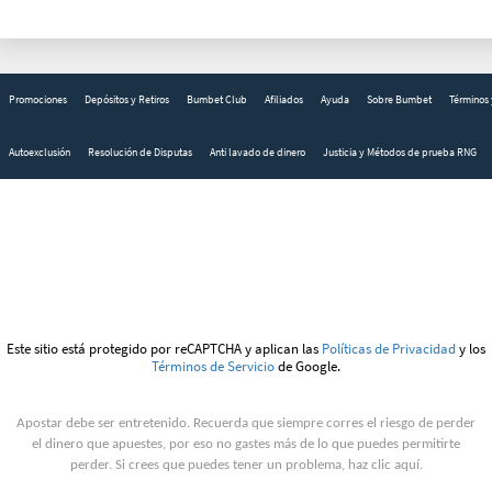
Promociones
Depósitos y Retiros
Bumbet Club
Afiliados
Ayuda
Sobre Bumbet
Términos 
Autoexclusión
Resolución de Disputas
Anti lavado de dinero
Justicia y Métodos de prueba RNG
Este sitio está protegido por reCAPTCHA y aplican las
Políticas de Privacidad
y los
Términos de Servicio
de Google.
Apostar debe ser entretenido. Recuerda que siempre corres el riesgo de perder
el dinero que apuestes, por eso no gastes más de lo que puedes permitirte
perder. Si crees que puedes tener un problema,
haz clic aquí
.