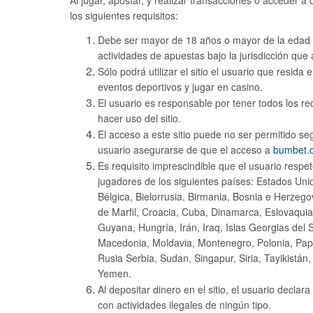
Al jugar, apostar, y realizar transacciones o acceder 
los siguientes requisitos:
Debe ser mayor de 18 años o mayor de la edad l
actividades de apuestas bajo la jurisdicción que 
Sólo podrá utilizar el sitio el usuario que resida
eventos deportivos y jugar en casino.
El usuario es responsable por tener todos los re
hacer uso del sitio.
El acceso a este sitio puede no ser permitido seg
usuario asegurarse de que el acceso a
bumbet.
Es requisito imprescindible que el usuario respe
jugadores de los siguientes países: Estados Uni
Bélgica, Bielorrusia, Birmania, Bosnia e Herzeg
de Marfil, Croacia, Cuba, Dinamarca, Eslovaqui
Guyana, Hungría, Irán, Iraq, Islas Georgias del Su
Macedonia, Moldavia, Montenegro, Polonia, Pap
Rusia Serbia, Sudan, Singapur, Siria, Tayikistá
Yemen.
Al depositar dinero en el sitio, el usuario decla
con actividades ilegales de ningún tipo.