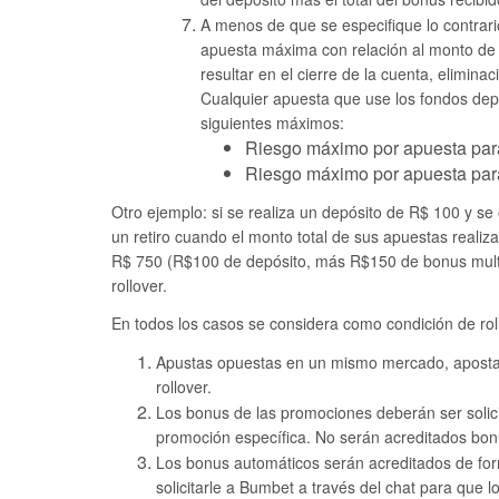
A menos de que se especifique lo contrario
apuesta máxima con relación al monto de 
resultar en el cierre de la cuenta, elimin
Cualquier apuesta que use los fondos dep
siguientes máximos:
Riesgo máximo por apuesta par
Riesgo máximo por apuesta par
Otro ejemplo: si se realiza un depósito de R$ 100 y se 
un retiro cuando el monto total de sus apuestas reali
R$ 750 (R$100 de depósito, más R$150 de bonus multip
rollover.
En todos los casos se considera como condición de roll
Apustas opuestas en un mismo mercado, apostas 
rollover.
Los bonus de las promociones deberán ser solici
promoción específica. No serán acreditados bon
Los bonus automáticos serán acreditados de for
solicitarle a Bumbet a través del chat para que l