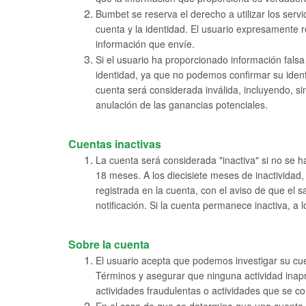
Bumbet se reserva el derecho a utilizar los servi
cuenta y la identidad. El usuario expresamente 
información que envíe.
Si el usuario ha proporcionado información fals
identidad, ya que no podemos confirmar su identi
cuenta será considerada inválida, incluyendo, sin l
anulación de las ganancias potenciales.
Cuentas inactivas
La cuenta será considerada "inactiva" si no se h
18 meses. A los diecisiete meses de inactividad,
registrada en la cuenta, con el aviso de que el s
notificación. Si la cuenta permanece inactiva, a 
Sobre la cuenta
El usuario acepta que podemos investigar su cu
Términos y asegurar que ninguna actividad inapro
actividades fraudulentas o actividades que se co