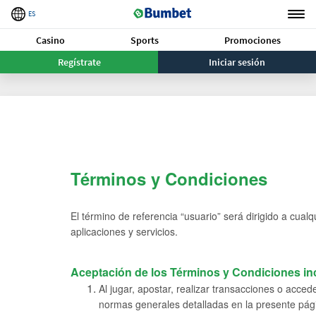
ES
Casino
Sports
Promociones
Regístrate
Iniciar sesión
Términos y Condiciones
El término de referencia “usuario” será dirigido a cual
aplicaciones y servicios.
Aceptación de los Términos y Condiciones i
Al jugar, apostar, realizar transacciones o acc
normas generales detalladas en la presente pági