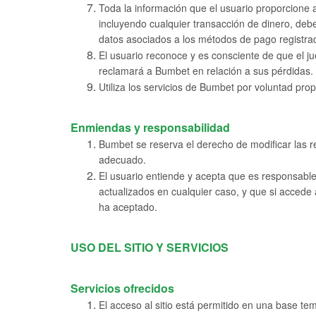
Toda la información que el usuario proporcione 
incluyendo cualquier transacción de dinero, debe
datos asociados a los métodos de pago registr
El usuario reconoce y es consciente de que el ju
reclamará a Bumbet en relación a sus pérdidas.
Utiliza los servicios de Bumbet por voluntad prop
Enmiendas y responsabilidad
Bumbet se reserva el derecho de modificar las r
adecuado.
El usuario entiende y acepta que es responsable
actualizados en cualquier caso, y que si accede 
ha aceptado.
USO DEL SITIO Y SERVICIOS
Servicios ofrecidos
El acceso al sitio está permitido en una base tem